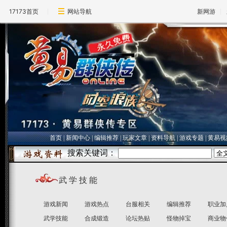
17173首页
网站导航
新网游
首页
|
新闻中心
|
编辑推荐
|
玩家文章
|
资料导航
|
游戏专题
|
黄易视
武 学 技 能
游戏新闻
游戏热点
台服相关
编辑推荐
职业加
武学技能
合成锻造
论坛热贴
怪物掉宝
商业物