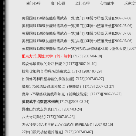
佛门心得
魔门心得
道门心得
心情故事
玩家交
黄易国服150级技能所需武点一览(魔门)
[Ⅻ翼つ堕落天使][2007-07-06]
黄易国服150级技能所需武点一览(道门)
[Ⅻ翼つ堕落天使][2007-07-06]
黄易国服150级技能所需武点一览(佛门)
[Ⅻ翼つ堕落天使][2007-07-06]
黄易国服150级技能所需武点一览(共通)
[Ⅻ翼つ堕落天使][2007-07-06]
黄易国服150级技能所需武点一览(外功以及特殊)
[Ⅻ翼つ堕落天使][2007-0
配点方式 属性 武学（剑）解析
[17173][2007-04-19]
说说你最喜欢的外功技能？
[17173][2007-04-19]
技能你加的合理吗?别浪费武点
[17173][2007-03-29]
如何修习和氏璧异能的前置技能
[17173][2007-03-27]
魔拳1-75级练级路线和加点（技能篇）
[17173][2007-03-27]
魔拳1-75级练级路线和加点（辅助技能篇）
[17173][2007-03-27]
黄易武学点数需求列表
[17173][2007-03-24]
艮生山阵武点列表
[17173][2007-03-24]
八大奇幻阵法
[17173][2007-03-23]
怎么预制记忆卡里的2.5W点武点
[俊的BABY][2007-03-16]
27种门派武功秘籍掉落点
[17173][2007-03-07]