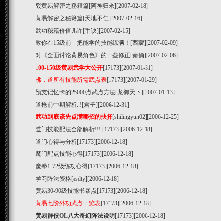
驳黄易解密之秘籍篇
[阿神归来][2007-02-18]
黄易解密之秘籍篇
[天地不仁][2007-02-16]
武功秘籍价值几许
[手诀][2007-02-15]
教你在15级前，把能学的技能练满！
[西蒙][2007-02-09]
对《全面讨论黄易角色》的一些修正
[秦俑][2007-02-06]
100-150级黄易武学大公开
[17173][2007-01-31]
佛，道所有技能所需武点表
[17173][2007-01-29]
预支记忆卡的25000点武点方法
[龙御天下][2007-01-13]
道枪前中期解析..!
[君子][2006-12-31]
武功到底该先点满哪招的抉择
[shilingyun02][2006-12-25]
道门技能配法全部解析!!!
[17173][2006-12-18]
道门心得与分析
[17173][2006-12-18]
魔门配点技能心得
[17173][2006-12-18]
魔拳1-72级练功心得
[17173][2006-12-18]
学习阵法资格
[asdty][2006-12-18]
黄易30-90级技能书暴点
[17173][2006-12-18]
黄易七阶外功武点一览表
[17173][2006-12-18]
黄易群侠OL八大奇幻阵法说明
[17173][2006-12-18]