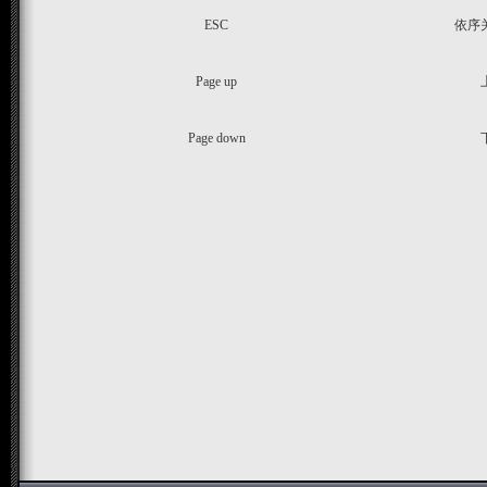
ESC
依序
Page up
Page down