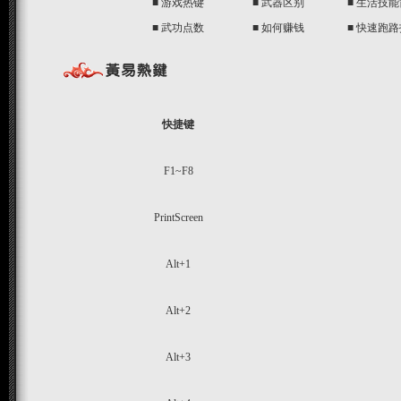
■
游戏热键
■
武器区别
■
生活技能
■
武功点数
■
如何赚钱
■
快速跑路
快捷键
F1~F8
PrintScreen
Alt+1
Alt+2
Alt+3