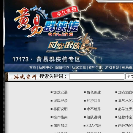
首页
|
新闻中心
|
编辑推荐
|
玩家文章
|
资料导航
|
游戏专题
|
黄易视
■
游戏安装
■
角色创建
■
加点满血
■
游戏登录
■
经济回血
■
集气术的
■
界面说明
■
永不迷路
■
必学逆天
■
操作指南
■
组队说明
■
怪物掉宝
■
属性加点
■
PDA 信息
■
内外功的