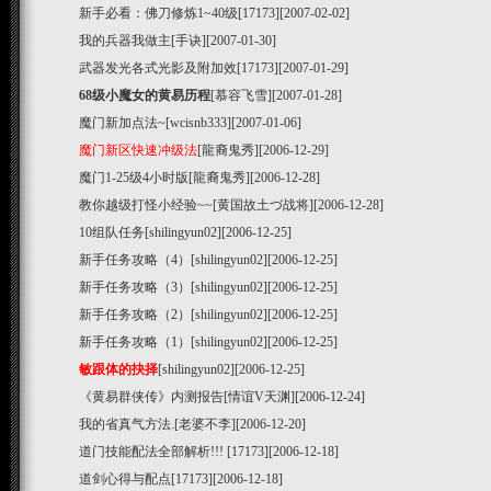
新手必看：佛刀修炼1~40级
[17173][2007-02-02]
我的兵器我做主
[手诀][2007-01-30]
武器发光各式光影及附加效
[17173][2007-01-29]
68级小魔女的黄易历程
[慕容飞雪][2007-01-28]
魔门新加点法~
[wcisnb333][2007-01-06]
魔门新区快速冲级法
[龍裔鬼秀][2006-12-29]
魔门1-25级4小时版
[龍裔鬼秀][2006-12-28]
教你越级打怪小经验~~
[黄国故土づ战将][2006-12-28]
10组队任务
[shilingyun02][2006-12-25]
新手任务攻略（4）
[shilingyun02][2006-12-25]
新手任务攻略（3）
[shilingyun02][2006-12-25]
新手任务攻略（2）
[shilingyun02][2006-12-25]
新手任务攻略（1）
[shilingyun02][2006-12-25]
敏跟体的抉择
[shilingyun02][2006-12-25]
《黄易群侠传》内测报告
[情谊V天渊][2006-12-24]
我的省真气方法.
[老婆不李][2006-12-20]
道门技能配法全部解析!!!
[17173][2006-12-18]
道剑心得与配点
[17173][2006-12-18]