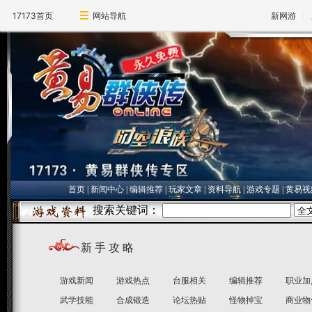
17173首页
网站导航
新网游
首页
|
新闻中心
|
编辑推荐
|
玩家文章
|
资料导航
|
游戏专题
|
黄易视
新 手 攻 略
游戏新闻
游戏热点
台服相关
编辑推荐
职业加
武学技能
合成锻造
论坛热贴
怪物掉宝
商业物