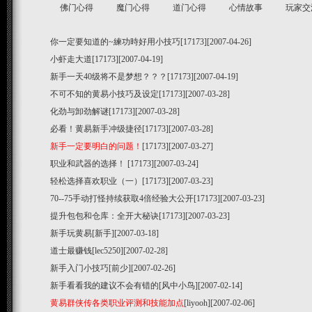
佛门心得
魔门心得
道门心得
心情故事
玩家交
你一定要知道的~練功時好用小技巧
[17173][2007-04-26]
小虾走大道
[17173][2007-04-19]
新手一天40级将不是梦想？？？
[17173][2007-04-19]
不可不知的黄易小技巧及设定
[17173][2007-03-28]
化劲与卸劲解谜
[17173][2007-03-28]
必看！黄易新手冲级捷径
[17173][2007-03-28]
新手一定要明白的问题！
[17173][2007-03-27]
职业和武器的选择！
[17173][2007-03-24]
轻松选择喜欢职业（一）
[17173][2007-03-23]
70--75手动打怪持续获取4倍经验大公开
[17173][2007-03-23]
提升包包和仓库：全开大秘诀
[17173][2007-03-23]
新手玩黄易
[新手][2007-03-18]
道士最赚钱
[lec5250][2007-02-28]
新手入门小技巧
[前少][2007-02-26]
新手看看我的建议不会有错的
[风中小鸟][2007-02-14]
黄易群侠传各类职业评测和技能加点
[liyooh][2007-02-06]