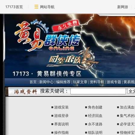
17173首页
网站导航
新网游
首页
|
新闻中心
|
编辑推荐
|
玩家文章
|
资料导航
|
游戏专题
|
黄易视
■
游戏安装
■
角色创建
■
加点满血
■
游戏登录
■
经济回血
■
集气术的
■
界面说明
■
永不迷路
■
必学逆天
■
操作指南
■
组队说明
■
怪物掉宝