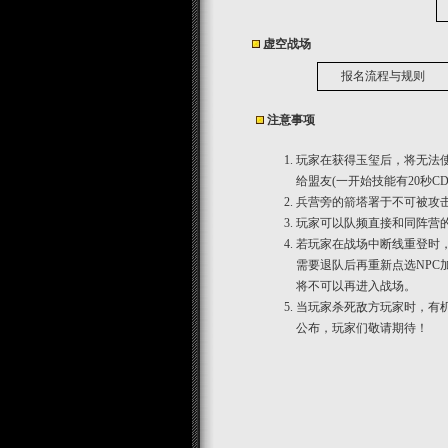
虚空战场
报名流程与规则
注意事项
玩家在获得玉玺后，将无法
给盟友(一开始技能有20秒CD
兵营旁的箭塔署于不可被攻
玩家可以队频直接和同阵营
若玩家在战场中断线重登时，
需要退队后再重新点选NPC
将不可以再进入战场。
当玩家杀死敌方玩家时，有
公布，玩家们敬请期待！