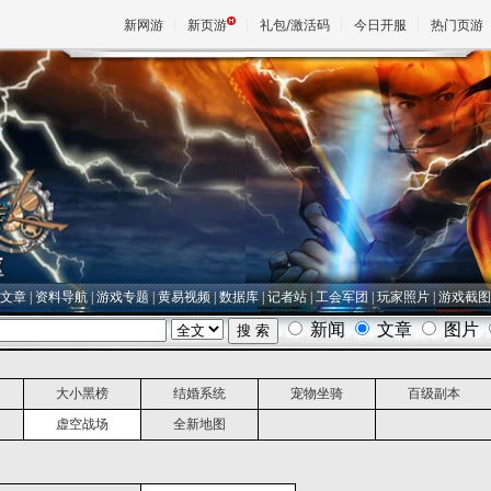
新网游
新页游
礼包/激活码
今日开服
热门页游
魔兽
天堂
王权与
文章
|
资料导航
|
游戏专题
|
黄易视频
|
数据库
|
记者站
|
工会军团
|
玩家照片
|
游戏截图
大小黑榜
结婚系统
宠物坐骑
百级副本
虚空战场
全新地图