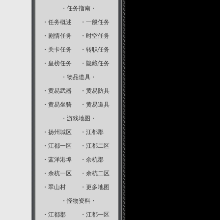
・任务指南・
・
任务概述
・
一般任务
・
剧情任务
・
时空任务
・
关卡任务
・
转职任务
・
皇榜任务
・
隐藏任务
・物品道具・
・
黄易武器
・
黄易防具
・
黄易坐骑
・
黄易道具
・游戏地图・
・
扬州城区
・
江都郡
・
江都一区
・
江都二区
・
蓝洋港埠
・
余杭郡
・
余杭一区
・
余杭二区
・
翠山村
・
更多地图
・怪物资料・
・
江都郡
・
江都一区