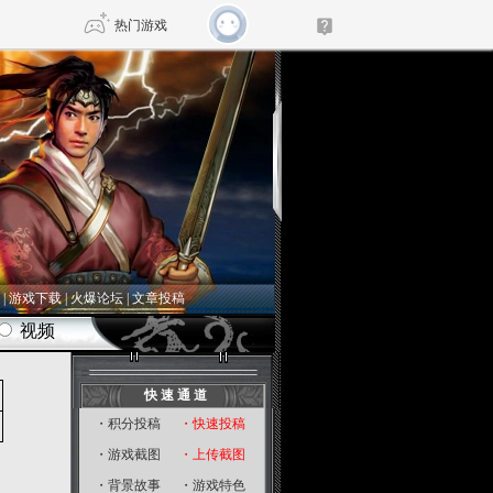
热门游戏
DNF
传奇4
剑网3旗舰版
新天龙八部
自由
诛仙世界
仙剑世界
|
游戏下载
|
火爆论坛
|
文章投稿
快 速 通 道
・
积分投稿
・
快速投稿
・
游戏截图
・
上传截图
・
背景故事
・
游戏特色