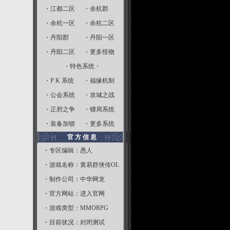
・
江都二区
・
余杭郡
・
余杭一区
・
余杭二区
・
丹阳郡
・
丹阳一区
・
丹阳二区
・
更多怪物
・特色系统・
・
P K 系统
・
福缘机制
・
公会系统
・
攻城之战
・
正邪之争
・
镖局系统
・
装备加锁
・
更多系统
官 方 信 息
・专区编辑：愚人
・游戏名称：黄易群侠传OL
・制作公司：中华网龙
・官方网站：
进入官网
・游戏类型：MMORPG
・目前状况：封闭测试