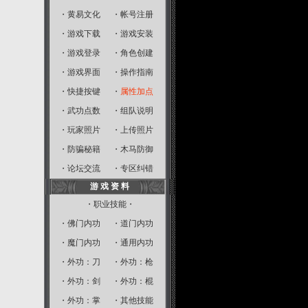
・
黄易文化
・
帐号注册
・
游戏下载
・
游戏安装
・
游戏登录
・
角色创建
・
游戏界面
・
操作指南
・
快捷按键
・
属性加点
・
武功点数
・
组队说明
・
玩家照片
・
上传照片
・
防骗秘籍
・
木马防御
・
论坛交流
・
专区纠错
游 戏 资 料
・职业技能・
・
佛门内功
・
道门内功
・
魔门内功
・
通用内功
・
外功：刀
・
外功：枪
・
外功：剑
・
外功：棍
・
外功：掌
・
其他技能