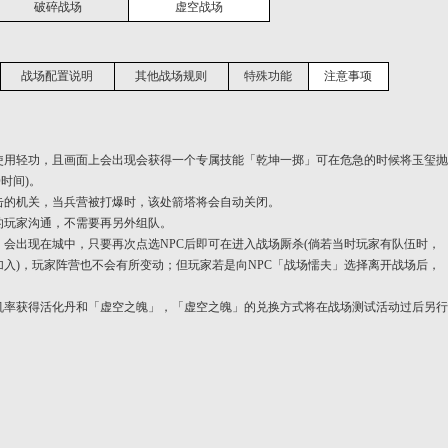
破碎战场
虚空战场
战场配置说明
其他战场规则
特殊功能
注意事项
使用轻功，且画面上会出现会获得一个专属技能「乾坤一掷」可在危急的时候将玉玺抛
时间)。
击的机关，当兵营被打爆时，该处箭塔将会自动关闭。
的玩家沟通，不需要再另外组队。
会出现在城中，只要再次点选NPC后即可在进入战场厮杀(倘若当时玩家有队伍时，
加入)，玩家阵营也不会有所变动；但玩家若是向NPC「战场懦夫」选择离开战场后，
机率获得活化丹和「虚空之魄」，「虚空之魄」的兑换方式将在战场测试活动过后另行