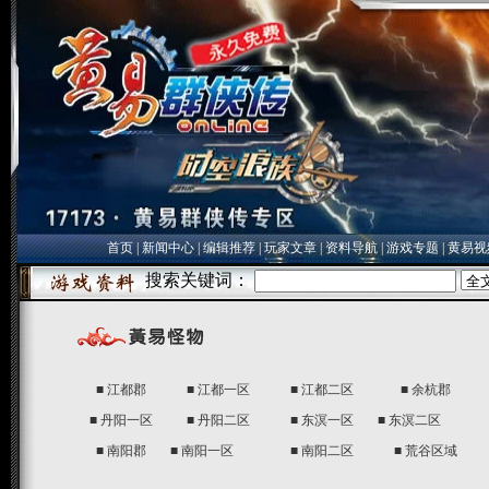
首页
|
新闻中心
|
编辑推荐
|
玩家文章
|
资料导航
|
游戏专题
|
黄易视
■
江都郡
■
江都一区
■
江都二区
■
余杭郡
■
丹阳一区
■
丹阳二区
■
东溟一区
■
东溟二区
■
南阳郡
■
南阳一区
■
南阳二区
■
荒谷区域