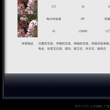
275
34
8
每分钟攻速
HP
经
45
120000
127
掉落物品
沉重的宝箱、华丽的宝箱、神秘的宝箱、初级武器卷轴
饰盒、珍贵宝石袋、琥珀、精卫石、补天石、扬凤石
关于17173
|
人才招聘
|
广告