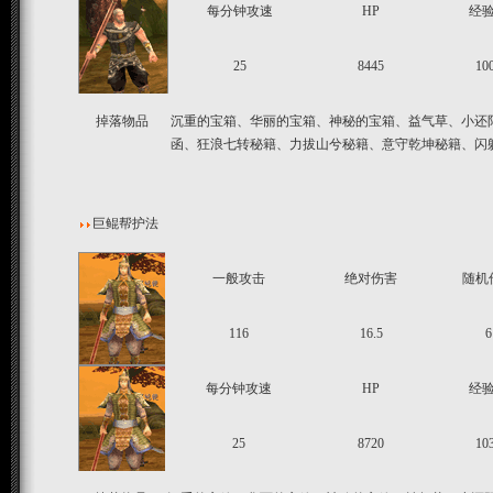
每分钟攻速
HP
经
25
8445
10
掉落物品
沉重的宝箱、华丽的宝箱、神秘的宝箱、益气草、小还
函、狂浪七转秘籍、力拔山兮秘籍、意守乾坤秘籍、闪
巨鲲帮护法
一般攻击
绝对伤害
随机
116
16.5
6
每分钟攻速
HP
经
25
8720
10