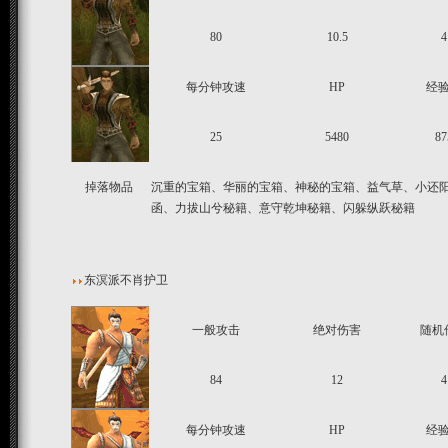
80
10.5
4
每分钟攻速
HP
经
25
5480
87
掉落物品
沉重的宝箱、华丽的宝箱、神秘的宝箱、益气草、小还
函、力拔山兮秘籍、意守乾坤秘籍、闪躲纵跃秘籍
东溟派不肖护卫
一般攻击
绝对伤害
随机
84
12
4
每分钟攻速
HP
经