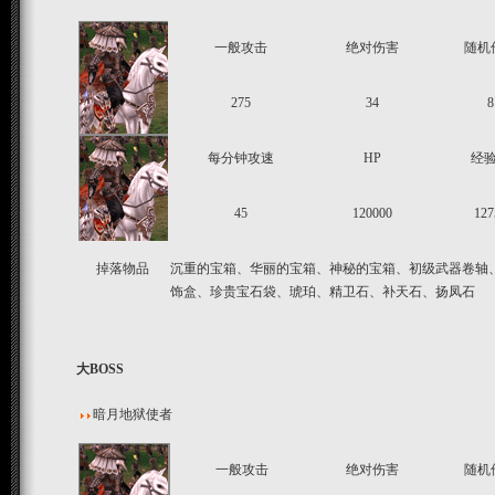
一般攻击
绝对伤害
随机
275
34
8
每分钟攻速
HP
经
45
120000
127
掉落物品
沉重的宝箱、华丽的宝箱、神秘的宝箱、初级武器卷轴
饰盒、珍贵宝石袋、琥珀、精卫石、补天石、扬凤石
大BOSS
暗月地狱使者
一般攻击
绝对伤害
随机