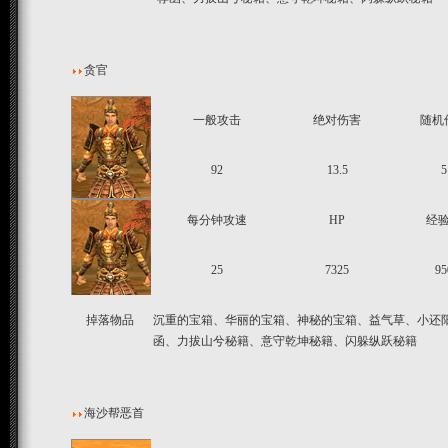
贪官
一般攻击
绝对伤害
随机
92
13.5
5
每分钟攻速
HP
经
25
7325
95
掉落物品
沉重的宝箱、华丽的宝箱、神秘的宝箱、益气草、小还阳
函、力拔山兮秘籍、意守乾坤秘籍、闪躲纵跃秘籍
海沙帮恶首