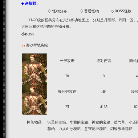
◆
余杭郡：
◇
怪物分布
◇
普通怪物
◇
BOSS怪物
11-20级的怪共分布在六张练功地图上，分别是丹阳郡、丹阳一区
大家公布这些地图的怪物分布。
小BOSS
海沙帮地头蛇
一般攻击
绝对伤害
随机
70
9
4
每分钟攻速
HP
经
25
4185
82
掉落物品
沉重的宝箱、华丽的宝箱、神秘的宝箱、益气草、小还
荐函、力拔山兮秘籍、意守乾坤秘籍、闪躲纵跃秘籍