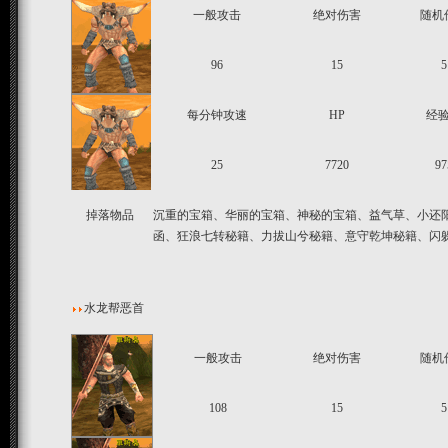
一般攻击
绝对伤害
随机
96
15
5
每分钟攻速
HP
经
25
7720
97
掉落物品
沉重的宝箱、华丽的宝箱、神秘的宝箱、益气草、小还阳
函、狂浪七转秘籍、力拔山兮秘籍、意守乾坤秘籍、闪
水龙帮恶首
一般攻击
绝对伤害
随机
108
15
5