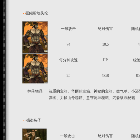
巨鲲帮地头蛇
一般攻击
绝对伤害
随机
74
10.5
4
每分钟攻速
HP
经
25
4850
85
掉落物品
沉重的宝箱、华丽的宝箱、神秘的宝箱、益气草、小还
荐函、力拔山兮秘籍、意守乾坤秘籍、闪躲纵跃秘籍
强盗头子
一般攻击
绝对伤害
随机