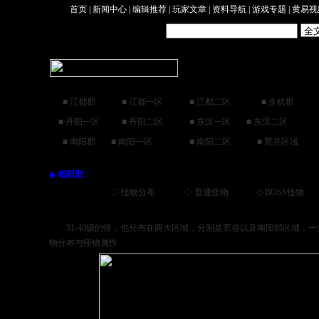
首页
|
新闻中心
|
编辑推荐
|
玩家文章
|
资料导航
|
游戏专题
|
黄易视
■
江都郡
■
江都一区
■
江都二区
■
余杭郡
■
丹阳一区
■
丹阳二区
■
东溟一区
■
东溟二区
■
南阳郡
■
南阳一区
■
南阳二区
■
荒谷区域
◆
南阳郡：
◇
怪物分布
◇
普通怪物
◇
BOSS怪物
31-40级的怪，也分布在两大区域，分别是荒谷以及南阳郡区域，一
物分布与怪物属性