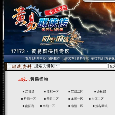
首页
|
新闻中心
|
编辑推荐
|
玩家文章
|
资料导航
|
游戏专题
|
黄易视
■
江都郡
■
江都一区
■
江都二区
■
余杭郡
■
丹阳一区
■
丹阳二区
■
东溟一区
■
东溟二区
■
南阳郡
■
南阳一区
■
南阳二区
■
荒谷区域