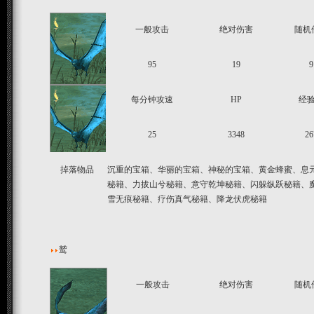
一般攻击
绝对伤害
随机
95
19
9
每分钟攻速
HP
经
25
3348
26
掉落物品
沉重的宝箱、华丽的宝箱、神秘的宝箱、黄金蜂蜜、息
秘籍、力拔山兮秘籍、意守乾坤秘籍、闪躲纵跃秘籍、
雪无痕秘籍、疗伤真气秘籍、降龙伏虎秘籍
鹫
一般攻击
绝对伤害
随机