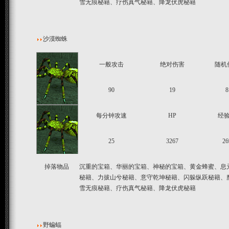
雪无痕秘籍、疗伤真气秘籍、降龙伏虎秘籍
沙漠蜘蛛
一般攻击
绝对伤害
随机
90
19
8
每分钟攻速
HP
经
25
3267
26
掉落物品
沉重的宝箱、华丽的宝箱、神秘的宝箱、黄金蜂蜜、息
秘籍、力拔山兮秘籍、意守乾坤秘籍、闪躲纵跃秘籍、
雪无痕秘籍、疗伤真气秘籍、降龙伏虎秘籍
野蝙蝠