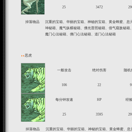
25
3472
29
掉落物品
沉重的宝箱、华丽的宝箱、神秘的宝箱、黄金蜂蜜、息
坤秘籍、魔气纵横秘籍、佛光普照秘籍、借气窥敌秘籍
魔门心法秘籍、佛门心法秘籍、道门心法秘籍
恶虎
一般攻击
绝对伤害
随机
106
22
9
每分钟攻速
HP
经
25
3595
29
掉落物品
沉重的宝箱、华丽的宝箱、神秘的宝箱、黄金蜂蜜、息