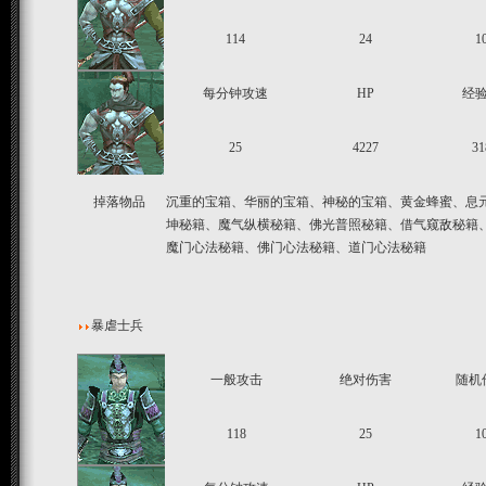
114
24
1
每分钟攻速
HP
经
25
4227
31
掉落物品
沉重的宝箱、华丽的宝箱、神秘的宝箱、黄金蜂蜜、息
坤秘籍、魔气纵横秘籍、佛光普照秘籍、借气窥敌秘籍
魔门心法秘籍、佛门心法秘籍、道门心法秘籍
暴虐士兵
一般攻击
绝对伤害
随机
118
25
1