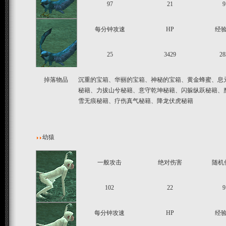
97
21
9
每分钟攻速
HP
经
25
3429
28
掉落物品
沉重的宝箱、华丽的宝箱、神秘的宝箱、黄金蜂蜜、息
秘籍、力拔山兮秘籍、意守乾坤秘籍、闪躲纵跃秘籍、
雪无痕秘籍、疗伤真气秘籍、降龙伏虎秘籍
幼猿
一般攻击
绝对伤害
随机
102
22
9
每分钟攻速
HP
经