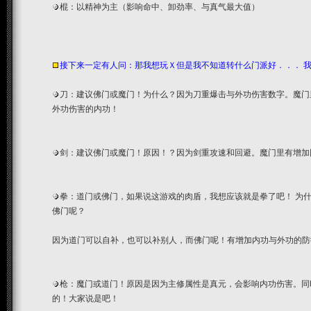
棍：以精神为主（影响命中、卸劲率、与真气最大值）
接下来一定有人问：那我想玩Ｘ但是我不知道转什么门派好．．． 
刀：建议佛门或魔门！为什么？因为刀重爆击与外功伤害数字。魔门
外功伤害的内功！
剑：建议佛门或魔门！原因！？因为剑重攻速和回避。魔门里有增加
拳：道门或佛门，如果说这游戏的肉盾，我想应该就是拳了吧！ 为
佛门呢？
因为道门可以自补，也可以补别人，而佛门呢！有增加内功与外功的防
枪：魔门或道门！原因是因为主修属性是真元，会影响内功伤害。同
的！大家说是吧！