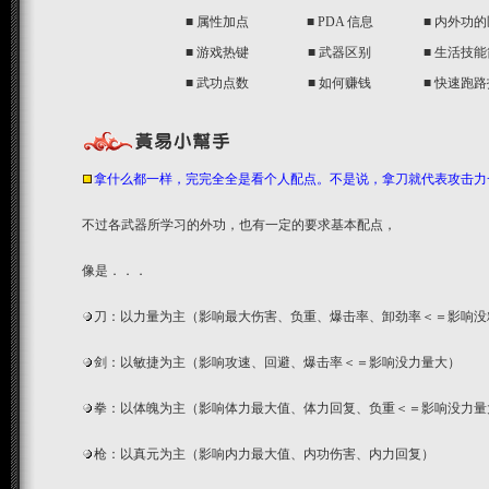
■
属性加点
■
PDA 信息
■
内外功的
■
游戏热键
■
武器区别
■
生活技能
■
武功点数
■
如何赚钱
■
快速跑路
拿什么都一样，完完全全是看个人配点。不是说，拿刀就代表攻击力
不过各武器所学习的外功，也有一定的要求基本配点，
像是．．．
刀：以力量为主（影响最大伤害、负重、爆击率、卸劲率＜＝影响没
剑：以敏捷为主（影响攻速、回避、爆击率＜＝影响没力量大）
拳：以体魄为主（影响体力最大值、体力回复、负重＜＝影响没力量
枪：以真元为主（影响内力最大值、内功伤害、内力回复）