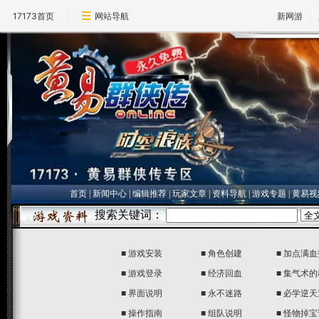
17173首页
网站导航
新网游
首页
|
新闻中心
|
编辑推荐
|
玩家文章
|
资料导航
|
游戏专题
|
黄易视
■
游戏安装
■
角色创建
■
加点满血
■
游戏登录
■
经济回血
■
集气术的
■
界面说明
■
永不迷路
■
必学逆天
■
操作指南
■
组队说明
■
怪物掉宝