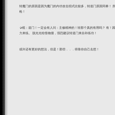
转魔门的原因是因为魔门的内功攻击招式比较多，转道门原因同拳！ 
枪！
棍：道门！一定会有人问：主修精神的！转那个真的有用吗？ 有！
力来练。 脱光光给怪物撞，强烈建议转道门来自补练功！
或许还有更好的想法，但是！那些．．．得靠你自己去想！