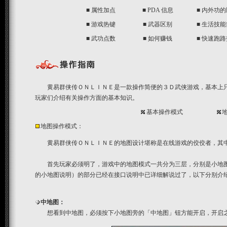
■
属性加点
■
PDA 信息
■
内外功的
■
游戏热键
■
武器区别
■
生活技能
■
武功点数
■
如何赚钱
■
快速跑路
黄易群侠传ＯＮＬＩＮＥ是一款操作简便的３Ｄ武侠游戏，基本上只
玩家们介绍有关操作方面的基本知识。
基本操作模式
地图操作模式：
黄易群侠传ＯＮＬＩＮＥ的地图设计堪称是在线游戏的佼佼者，其中
首先玩家必须明了，游戏中的地图模式一共分为三层，分别是小地图
的小地图说明
）的部分已经在接口说明中已详细解说过了，以下分别介
中地图：
想看到中地图，必须按下小地图旁的「中地图」钮方能开启，开启之