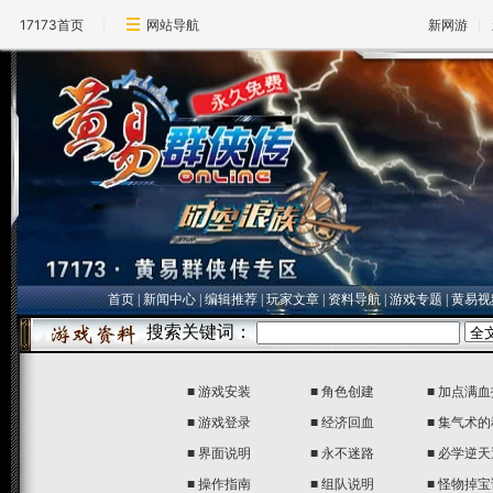
17173首页
网站导航
新网游
首页
|
新闻中心
|
编辑推荐
|
玩家文章
|
资料导航
|
游戏专题
|
黄易视
■
游戏安装
■
角色创建
■
加点满血
■
游戏登录
■
经济回血
■
集气术的
■
界面说明
■
永不迷路
■
必学逆天
■
操作指南
■
组队说明
■
怪物掉宝