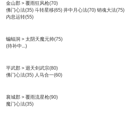
金山郡 > 覆雨狂风枪(70)
佛门心法(35) 斗转星移(65) 井中月心法(70) 销魂大法(75)
内息运转(55)
蝙蝠洞 > 太阴天魔元帅(75)
(待补中...)
平武郡 > 迴天剑武宗(80)
佛门心法(35) 人马合一(60)
襄城郡 > 覆雨流星枪(90)
魔门心法(35)