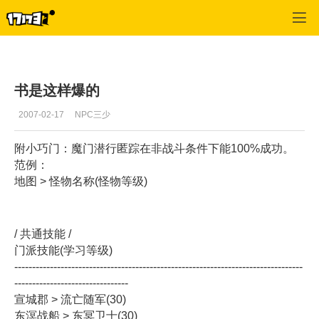
专区_《黄易群侠传》
>
怪物掉宝
>
正文
书是这样爆的
2007-02-17
NPC三少
附小巧门：魔门潜行匿踪在非战斗条件下能100%成功。
范例：
地图 > 怪物名称(怪物等级)
/ 共通技能 /
门派技能(学习等级)
---------------------------------------------------------------------------------
--------------------------------
宣城郡 > 流亡随军(30)
东溟战船 > 东冥卫士(30)