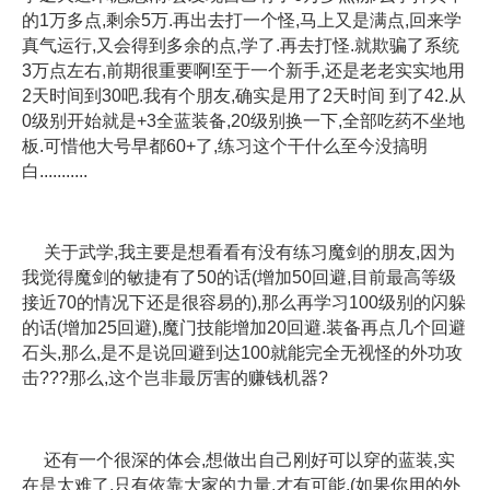
的1万多点,剩余5万.再出去打一个怪,马上又是满点,回来学
真气运行,又会得到多余的点,学了.再去打怪.就欺骗了系统
3万点左右,前期很重要啊!至于一个新手,还是老老实实地用
2天时间到30吧.我有个朋友,确实是用了2天时间 到了42.从
0级别开始就是+3全蓝装备,20级别换一下,全部吃药不坐地
板.可惜他大号早都60+了,练习这个干什么至今没搞明
白...........
关于武学,我主要是想看看有没有练习魔剑的朋友,因为
我觉得魔剑的敏捷有了50的话(增加50回避,目前最高等级
接近70的情况下还是很容易的),那么再学习100级别的闪躲
的话(增加25回避),魔门技能增加20回避.装备再点几个回避
石头,那么,是不是说回避到达100就能完全无视怪的外功攻
击???那么,这个岂非最厉害的赚钱机器?
还有一个很深的体会,想做出自己刚好可以穿的蓝装,实
在是太难了.只有依靠大家的力量,才有可能.(如果你用的外