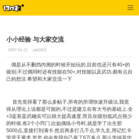
专区_《黄易群侠传》
>
编辑推荐
>
正文
小小经验 与大家交流
2007-01-21
zyk2001
偶是从不删挡内测的时候开始玩的,目前也还只有40+的
级别;不过偶同时还有技能在50+,对技能以及武功,都有点自
己的想法 希望和大家交流一下
首先觉得看了那么多帖子,所有的所谓快速升级法,我觉
得从理论上说都是可能的,不过是建立在有大号的基础上.全
+3蓝装蓝武确实可以很大提高速度.而且在级别低武点很少
的时候,有2个小窍门.比如偶练小号时,就是学了出生那
5000点,直接打到满卡.然后再多打几千点,学九玄,用记忆卡
学逆天遁术,忽忽,你会发现自己有了6万多点,那么学掉其中